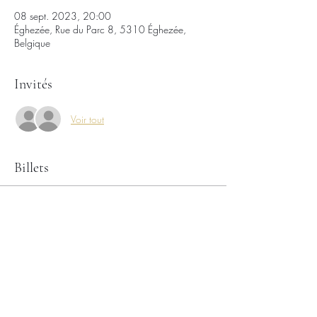
08 sept. 2023, 20:00
Éghezée, Rue du Parc 8, 5310 Éghezée,
Belgique
Invités
Voir tout
Billets
Vente expirée
Type de billet
Soirée en chaussettes
Plus d'info
Prix