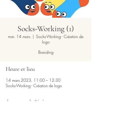
Socks-Working (1)
mar. 14 mars
  |  
Socks-Working - Création de
logo
Branding
Heure et lieu
14 mars 2023, 11:00 – 12:30
Socks-Working - Création de logo
À propos de l'événement
Mettez-vous à l'aise, en chaussettes, avec de
quoi écrire et un verre d'eau.
Nous allons utiliser la puissance de l'intelligence